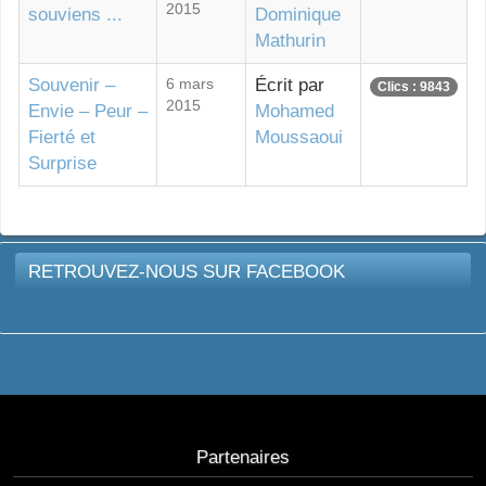
2015
souviens ...
Dominique
Mathurin
Souvenir –
6 mars
Écrit par
Clics : 9843
2015
Envie – Peur –
Mohamed
Fierté et
Moussaoui
Surprise
RETROUVEZ-NOUS SUR FACEBOOK
Partenaires