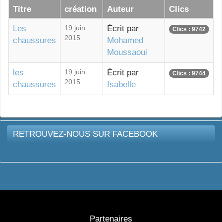
Titre
création
Auteur
Clics
Les
19 juin
Écrit par
Clics : 9742
2015
chaussures
Mohamed
Moussaoui
les
19 juin
Écrit par
Clics : 9744
2015
chaussures
Isabelle
RETROUVEZ-NOUS SUR FACEBOOK
Partenaires