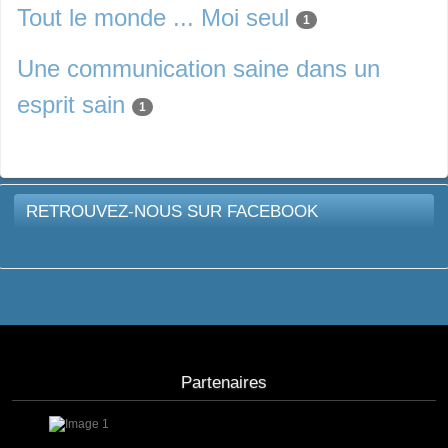
Tout le monde ... Moi seul
1
Une communication saine dans un
esprit sain
1
RETROUVEZ-NOUS SUR FACEBOOK
Partenaires