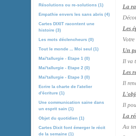
Résolutions ou re-solutions (1)
La ra
Empathie envers les sans abris (4)
Décou
Cartes DIXIT racontent une
Les é
histoire (3)
Votre
Les mots déclencheurs (0)
Tout le monde ... Moi seul (1)
Un p
Mai'tallurgie - Etape 1 (0)
Il va
Mai'tallurgie - Etape 2 (0)
Les r
Mai'tallurgie - Etape 3 (0)
Il re
Ecrire la charte de l'atelier
d'écriture (1)
L'obj
Une communication saine dans
Il po
un esprit sain (1)
La r
Objet du quotidien (1)
Au te
Cartes Dixit font émerger le récit
de la semaine (1)