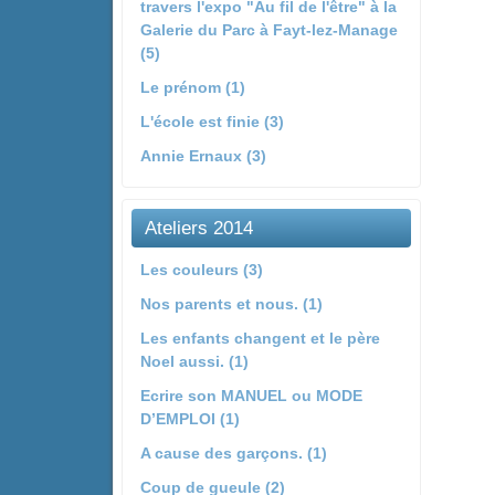
travers l'expo "Au fil de l'être" à la
Galerie du Parc à Fayt-lez-Manage
(5)
Le prénom (1)
L'école est finie (3)
Annie Ernaux (3)
Ateliers 2014
Les couleurs (3)
Nos parents et nous. (1)
Les enfants changent et le père
Noel aussi. (1)
Ecrire son MANUEL ou MODE
D’EMPLOI (1)
A cause des garçons. (1)
Coup de gueule (2)