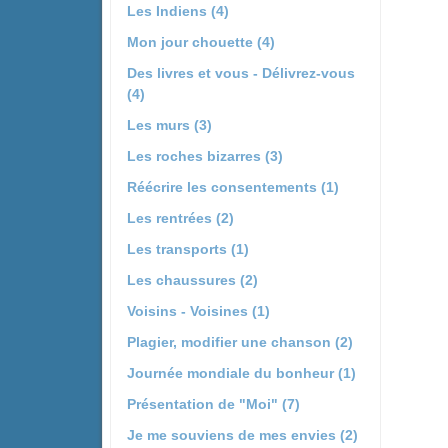
Les Indiens (4)
Mon jour chouette (4)
Des livres et vous - Délivrez-vous
(4)
Les murs (3)
Les roches bizarres (3)
Réécrire les consentements (1)
Les rentrées (2)
Les transports (1)
Les chaussures (2)
Voisins - Voisines (1)
Plagier, modifier une chanson (2)
Journée mondiale du bonheur (1)
Présentation de "Moi" (7)
Je me souviens de mes envies (2)