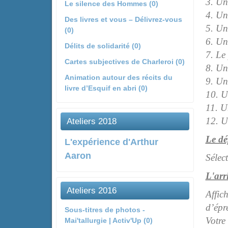
3. Un
Le silence des Hommes (0)
4. Une
Des livres et vous – Délivrez-vous
5. Un
(0)
6. Une
Délits de solidarité (0)
7. Le
Cartes subjectives de Charleroi (0)
8. Un
Animation autour des récits du
9. Une
livre d’Esquif en abri (0)
10. U
11. Un
12. U
Ateliers 2018
Le dé
L'expérience d'Arthur
Aaron
Sélec
L'arr
Ateliers 2016
Affic
d’épr
Sous-titres de photos -
Votre 
Mai'tallurgie | Activ'Up (0)